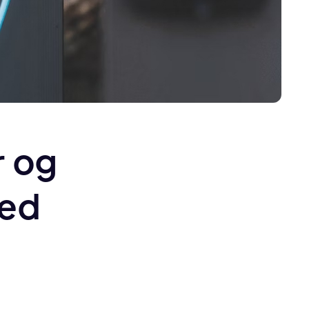
r og
med