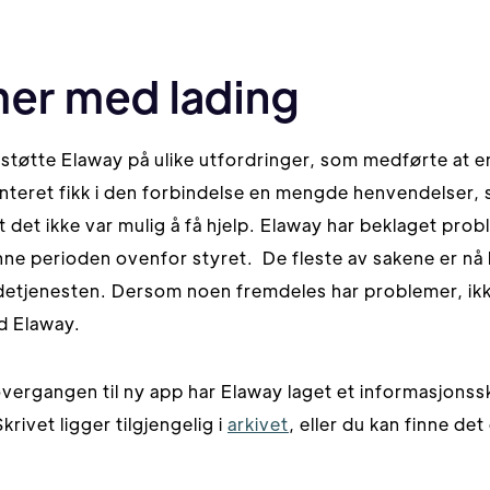
er med lading
tøtte Elaway på ulike utfordringer, som medførte at e
enteret fikk i den forbindelse en mengde henvendelser,
t det ikke var mulig å få hjelp. Elaway har beklaget pr
enne perioden ovenfor styret. De fleste av sakene er nå
 ladetjenesten. Dersom noen fremdeles har problemer, ik
d Elaway.
overgangen til ny app har Elaway laget et informasjonss
rivet ligger tilgjengelig i
arkivet
, eller du kan finne det