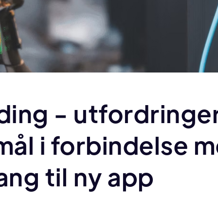
ading - utfordringe
ål i forbindelse 
ng til ny app