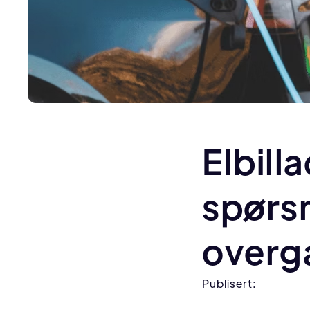
Elbill
spørsm
overga
Publisert: