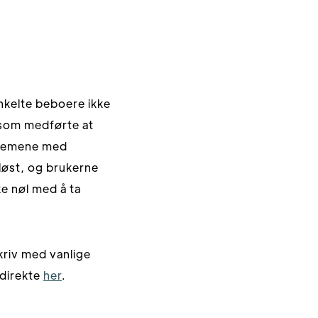
nkelte beboere ikke
 som medførte at
oblemene med
 løst, og brukerne
ke nøl med å ta
kriv med vanlige
 direkte
her
.