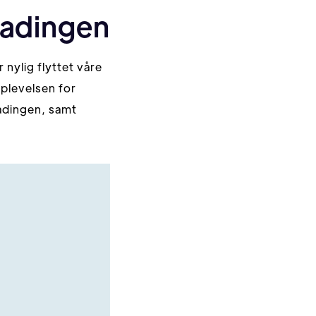
 ladingen
 nylig flyttet våre
pplevelsen for
ladingen, samt